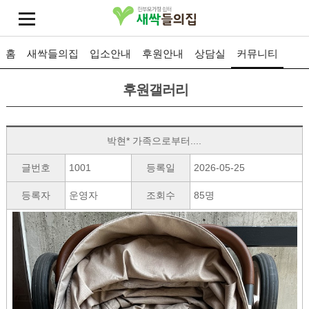
홈
새싹들의집
입소안내
후원안내
상담실
커뮤니티
후원갤러리
박현* 가족으로부터....
글번호
1001
등록일
2026-05-25
등록자
운영자
조회수
85명