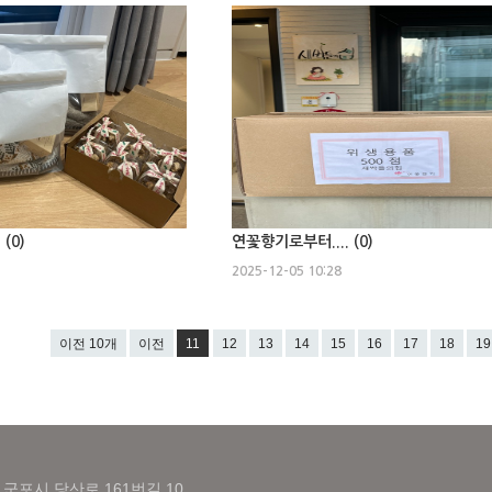
 (
0
)
연꽃향기로부터.... (
0
)
2025-12-05 10:28
이전 10개
이전
11
12
13
14
15
16
17
18
19
 군포시 당산로 161번길 10