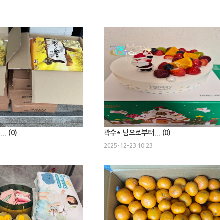
. (
0
)
곽수* 님으로부터... (
0
)
2025-12-23 10:23