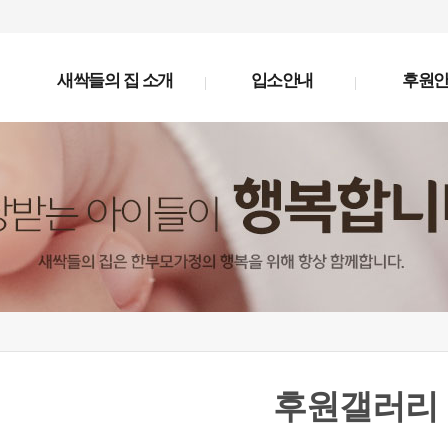
새싹들의 집 소개
입소안내
후원
후원갤러리