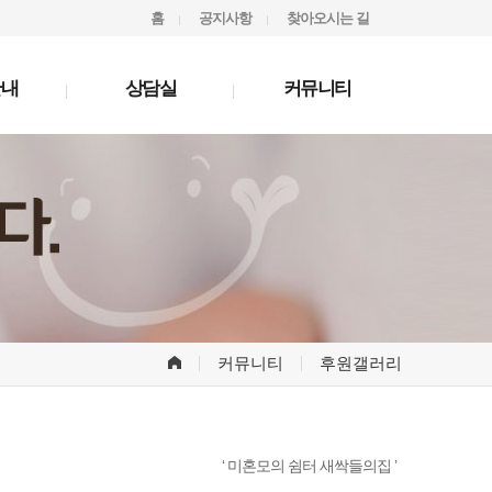
홈
공지사항
찾아오시는 길
안내
상담실
커뮤니티
커뮤니티
후원갤러리
‘ 미혼모의 쉼터 새싹들의집 ’