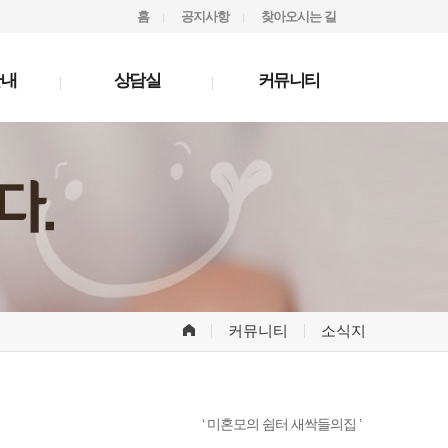
홈
공지사항
찾아오시는 길
안내
상담실
커뮤니티
커뮤니티
소식지
‘ 미혼모의 쉼터 새싹들의집 ’