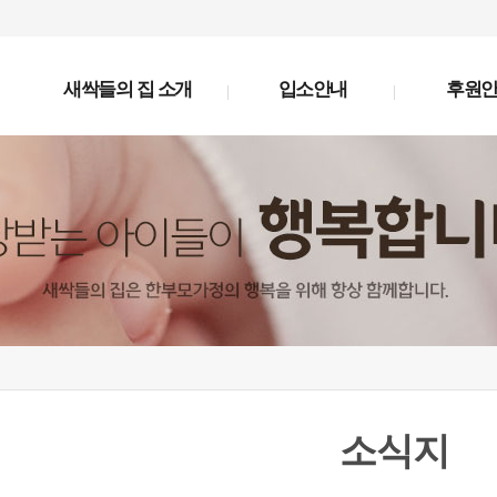
새싹들의 집 소개
입소안내
후원
소식지