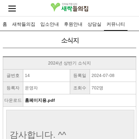
홈
새싹들의집
입소안내
후원안내
상담실
커뮤니티
소식지
2024년 상반기 소식지
글번호
14
등록일
2024-07-08
등록자
운영자
조회수
702명
다운로드
홈페이지용.pdf
감사합니다. ^^