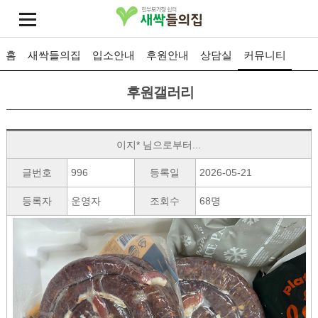
홈
새싹들의집
입소안내
후원안내
상담실
커뮤니티
후원갤러리
이지* 님으로부터...
글번호
996
등록일
2026-05-21
등록자
운영자
조회수
68명