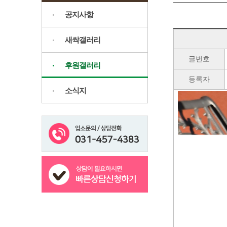
공지사항
새싹갤러리
글번호
후원갤러리
등록자
소식지