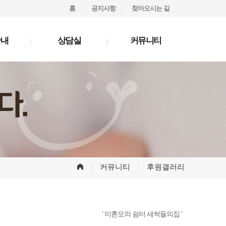
홈
공지사항
찾아오시는 길
안내
상담실
커뮤니티
커뮤니티
후원갤러리
‘ 미혼모의 쉼터 새싹들의집 ’