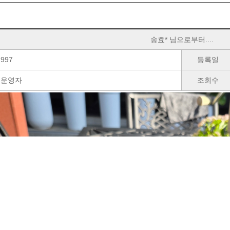
송효* 님으로부터....
997
등록일
운영자
조회수