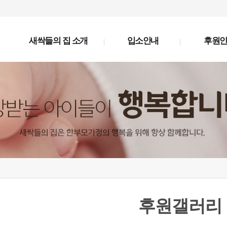
새싹들의 집 소개
입소안내
후원
후원갤러리