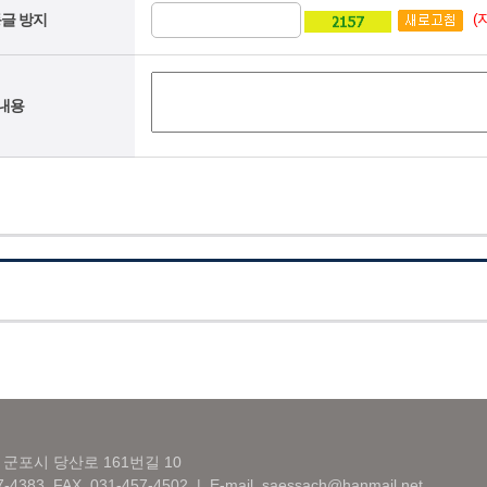
(
글 방지
내용
 군포시 당산로 161번길 10
7-4383 FAX. 031-457-4502 | E-mail. saessach@hanmail.net